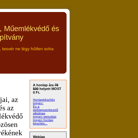
ő, Műemlékvédő és
apítvány
tesvér ne légy hűtlen soha
A honlap ára
78
500
helyett MOST
0 Ft.
ai, az
Honlapkészítés
ingyen:
és az
Ez a
weblapszerkesztő
alkalmas
lékvédő
ingyen weboldal,
ingyen honlap
özösen
készítés...
nyékének
Weblap