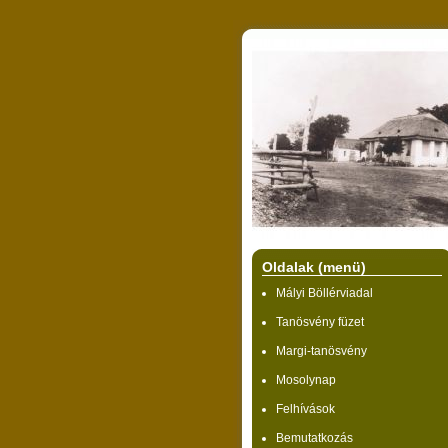
Oldalak (menü)
Mályi Böllérviadal
Tanösvény füzet
Margi-tanösvény
Mosolynap
Felhívások
Bemutatkozás