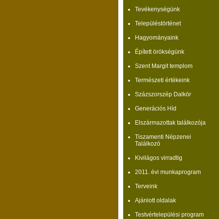
Tevékenységünk
Településtörténet
Hagyományaink
Épített örökségünk
Szent Margit templom
Természeti értékeink
Százszorszép Dalkör
Generációs Híd
Elszármazottak találkozója
Tiszamenti Népzenei
Találkozó
Kivilágos virradtig
2011. évi munkaprogram
Terveink
Ajánlott oldalak
Testvértelepülési program