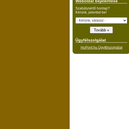
Weboldal bejelentése
Szabálysértő honlap?
Kérünk, jelentsd be!
Ügyfélszolgálat
HuPont.hu Ügyfélszolgálat