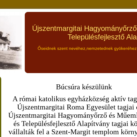
Újszentmargitai Hagyományőrz
Településfejlesztő Al
Őseidnek szent nevéhez,nemzetednek gyökeréhez, 
Búcsúra készülünk
A római katolikus egyházközség aktív tagj
Újszentmargitai Roma Egyesület tagjai 
Újszentmargitai Hagyományőrző és Műem
és Településfejlesztő Alapítvány tagjai k
vállalták fel a Szent-Margit templom kör