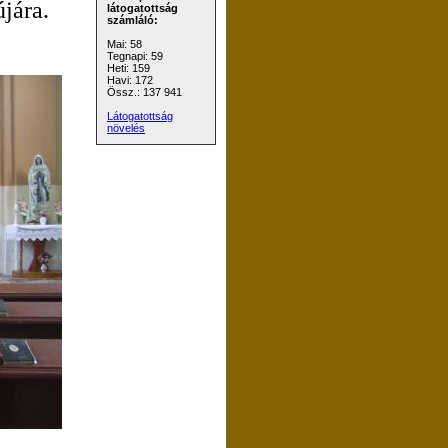
jára.
látogatottság
számláló:
Mai: 58
Tegnapi: 59
Heti: 159
Havi: 172
Össz.: 137 941
Látogatottság
növelés