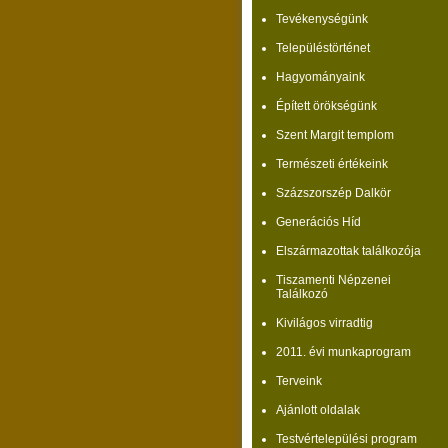
Tevékenységünk
Településtörténet
Hagyományaink
Épített örökségünk
Szent Margit templom
Természeti értékeink
Százszorszép Dalkör
Generációs Híd
Elszármazottak találkozója
Tiszamenti Népzenei
Találkozó
Kivilágos virradtig
2011. évi munkaprogram
Terveink
Ajánlott oldalak
Testvértelepülési program