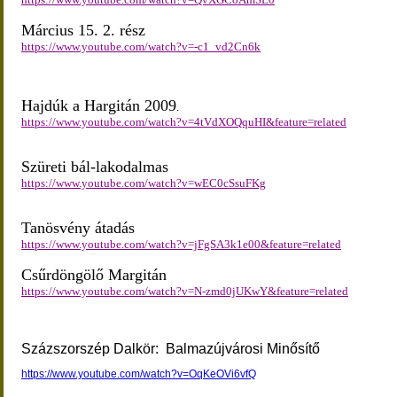
Március 15. 2. rész
https://www.youtube.com/watch?v=-c1_vd2Cn6k
Hajdúk a Hargitán 2009
.
https://www.youtube.com/watch?v=4tVdXOQquHI&feature=related
Szüreti bál-lakodalmas
https://www.youtube.com/watch?v=wEC0cSsuFKg
Tanösvény átadás
https://www.youtube.com/watch?v=jFgSA3k1e00&feature=related
Csűrdöngölő Margitán
https://www.youtube.com/watch?v=N-zmd0jUKwY&feature=related
Százszorszép Dalkör: Balmazújvárosi Minősítő
https://www.youtube.com/watch?v=OqKeOVi6vfQ