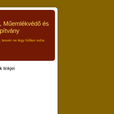
ő, Műemlékvédő és
apítvány
tesvér ne légy hűtlen soha
 linkjei