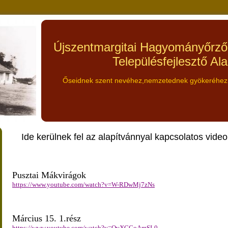
Újszentmargitai Hagyományőrz
Településfejlesztő Al
Őseidnek szent nevéhez,nemzetednek gyökeréhez, 
Ide kerülnek fel az alapítvánnyal kapcsolatos videok
Pusztai Mákvirágok
https://www.youtube.com/watch?v=W-RDwMj7zNs
Március 15. 1.rész
https://www.youtube.com/watch?v=QvXGCoAmSL0