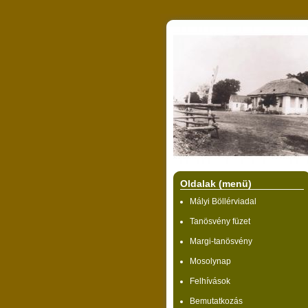
Oldalak (menü)
Mályi Böllérviadal
Tanösvény füzet
Margi-tanösvény
Mosolynap
Felhívások
Bemutatkozás