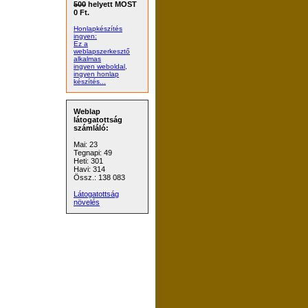
500
helyett MOST
0 Ft.
Honlapkészítés
ingyen:
Ez a
weblapszerkesztő
alkalmas
ingyen weboldal,
ingyen honlap
készítés...
Weblap
látogatottság
számláló:
Mai: 23
Tegnapi: 49
Heti: 301
Havi: 314
Össz.: 138 083
Látogatottság
növelés