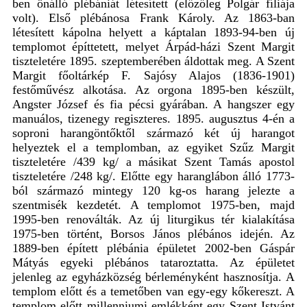
ben önálló plébániát létesített (előzőleg Polgár fíliája
volt). Első plébánosa Frank Károly. Az 1863-ban
létesített kápolna helyett a káptalan 1893-94-ben új
templomot építtetett, melyet Árpád-házi Szent Margit
tiszteletére 1895. szeptemberében áldottak meg. A Szent
Margit főoltárkép F. Sajósy Alajos (1836-1901)
festőművész alkotása. Az orgona 1895-ben készült,
Angster József és fia pécsi gyárában. A hangszer egy
manuálos, tizenegy regiszteres. 1895. augusztus 4-én a
soproni harangöntőktől származó két új harangot
helyeztek el a templomban, az egyiket Szűz Margit
tiszteletére /439 kg/ a másikat Szent Tamás apostol
tiszteletére /248 kg/. Előtte egy haranglábon álló 1773-
ból származó mintegy 120 kg-os harang jelezte a
szentmisék kezdetét. A templomot 1975-ben, majd
1995-ben renoválták. Az új liturgikus tér kialakítása
1975-ben történt, Borsos János plébános idején. Az
1889-ben épített plébánia épületet 2002-ben Gáspár
Mátyás egyeki plébános tataroztatta. Az épületet
jelenleg az egyházközség bérleményként hasznosítja. A
templom előtt és a temetőben van egy-egy kőkereszt. A
templom előtt millenniumi emlékként egy Szent Istvánt