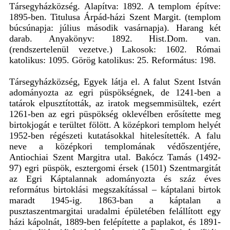
Társegyházközség. Alapítva: 1892. A templom építve:
1895-ben. Titulusa Árpád-házi Szent Margit. (templom
búcsúnapja: július második vasárnapja). Harang két
darab. Anyakönyv: 1892. Hist.Dom. van.
(rendszertelenül vezetve.) Lakosok: 1602. Római
katolikus: 1095. Görög katolikus: 25. Református: 198.
Társegyházközség, Egyek látja el. A falut Szent István
adományozta az egri püspökségnek, de 1241-ben a
tatárok elpusztították, az iratok megsemmisültek, ezért
1261-ben az egri püspökség oklevélben erősítette meg
birtokjogát e terültet fölött. A középkori templom helyét
1952-ben régészeti kutatásokkal hitelesítették. A falu
neve a középkori templomának védőszentjére,
Antiochiai Szent Margitra utal. Bakócz Tamás (1492-
97) egri püspök, esztergomi érsek (1501) Szentmargitát
az Egri Káptalannak adományozta és száz éves
református birtoklási megszakítással – káptalani birtok
maradt 1945-ig. 1863-ban a káptalan a
pusztaszentmargitai uradalmi épületében felállított egy
házi kápolnát, 1889-ben felépítette a paplakot, és 1891-