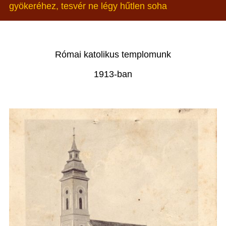
gyökeréhez, tesvér ne légy hűtlen soha
Római katolikus templomunk
1913-ban