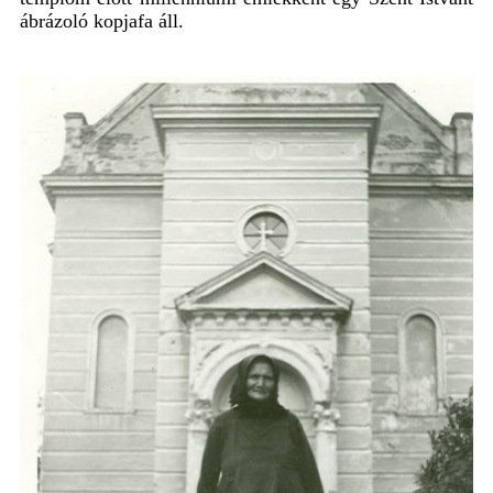
ábrázoló kopjafa áll.