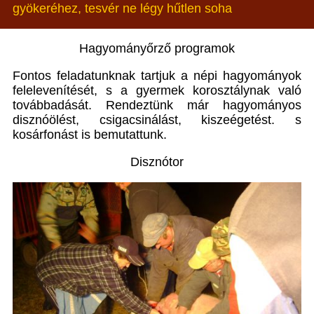
gyökeréhez, tesvér ne légy hűtlen soha
Hagyományőrző programok
Fontos feladatunknak tartjuk a népi hagyományok
felelevenítését, s a gyermek korosztálynak való
továbbadását. Rendeztünk már hagyományos
disznóölést, csigacsinálást, kiszeégetést. s
kosárfonást is bemutattunk.
Disznótor